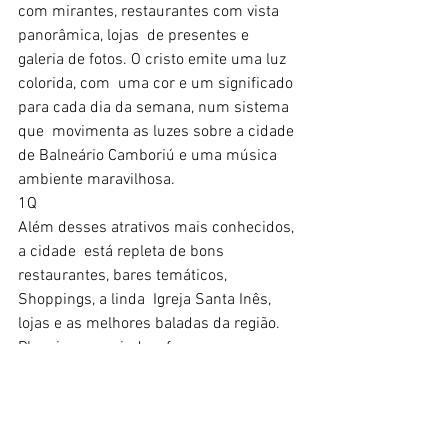
com mirantes, restaurantes com vista 
panorâmica, lojas  de presentes e 
galeria de fotos. O cristo emite uma luz 
colorida, com  uma cor e um significado 
para cada dia da semana, num sistema 
que  movimenta as luzes sobre a cidade 
de Balneário Camboriú e uma música  
ambiente maravilhosa.
1Q
Além desses atrativos mais conhecidos, 
a cidade  está repleta de bons 
restaurantes, bares temáticos, 
Shoppings, a linda  Igreja Santa Inês, 
lojas e as melhores baladas da região.
Planeje a sua vinda e faça agora mesmo 
as suas reservas! Estamos te 
aguardando.